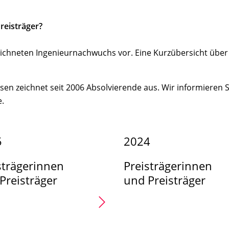
reisträger
?
eichneten Ingenieurnachwuchs vor. Eine Kurzübersicht über
en zeichnet seit 2006 Absolvierende aus. Wir informieren S
e.
5
2024
strägerinnen
Preisträgerinnen
Preisträger
und Preisträger
https://www.stiftung-
ingkn.de/preistraeger/202