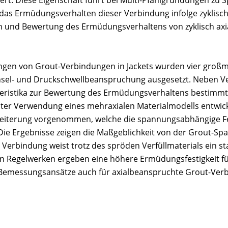
ert. Diese Eigenschaft führt bei Multi-Pfahlgründungen zu 
s Ermüdungsverhalten dieser Verbindung infolge zyklisch a
ation und Bewertung des Ermüdungsverhaltens von zyklisch a
gen von Grout-Verbindungen in Jackets wurden vier großm
echsel- und Druckschwellbeanspruchung ausgesetzt. Neben
eristika zur Bewertung des Ermüdungsverhaltens bestimmt
er Verwendung eines mehraxialen Materialmodells entwickel
eiterung vorgenommen, welche die spannungsabhängige Fes
. Die Ergebnisse zeigen die Maßgeblichkeit von der Grout-S
 Verbindung weist trotz des spröden Verfüllmaterials ein st
 Regelwerken ergeben eine höhere Ermüdungsfestigkeit für 
e Bemessungsansätze auch für axialbeanspruchte Grout-Ver